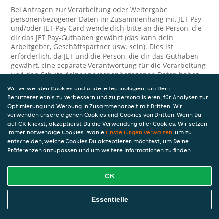
Bei Anfragen zur Verarbeitung oder Weitergabe
personenbezogener Daten im Zusammenhang mit JET Pay
und/oder JET Pay Card wende dich bitte an die Person, die
dir das JET Pay-Guthaben gewährt (das kann dein
Arbeitgeber, Geschäftspartner usw. sein). Dies ist
erforderlich, da JET und die Person, die dir das Guthaben
gewährt, eine separate Verantwortung für die Verarbeitung
und den Schutz deiner personenbezogenen Daten haben.
Wir verwenden Cookies und andere Technologien, um Dein
Solltest du weitere Fragen oder Beschwerden in Bezug auf
Benutzererlebnis zu verbessern und zu personalisieren, für Analysen zur
die Verarbeitung deiner personenbezogenen Daten haben,
Optimierung und Werbung in Zusammenarbeit mit Dritten. Wir
kontaktieren wir dich gerne. Wir würden uns auch über
verwenden unsere eigenen Cookies und Cookies von Dritten. Wenn Du
Tipps oder Vorschläge zur Verbesserung unserer Erklärung
auf OK klickst, akzeptierst Du die Verwendung aller Cookies. Wir setzen
freuen.
immer notwendige Cookies. Wähle
Einstellungen verwalten
, um zu
entscheiden, welche Cookies Du akzeptieren möchtest, um Deine
Sicherheit
Präferenzen anzupassen und um weitere Informationen zu finden.
JET nimmt den Schutz personenbezogener Daten sehr ernst
und daher ergreifen wir angemessene Maßnahmen, um
OK
deine personenbezogenen Daten vor Missbrauch, Verlust,
unbefugtem Zugriff, unerwünschter Offenlegung und
Essentielle
unbefugter Änderung zu schützen. Wenn du der Meinung
bist, dass deine personenbezogenen Daten nicht